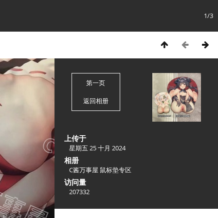
1/3
第一页
返回相册
上传于
星期五 25 十月 2024
相册
C酱万事屋 鼠标垫专区
访问量
207332