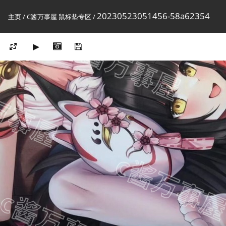
20230523051456-58a62354
主页
/
C酱万事屋 鼠标垫专区
/