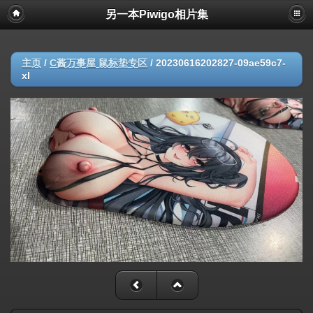
另一本Piwigo相片集
主页
/
C酱万事屋 鼠标垫专区
/
20230616202827-09ae59c7-
xl